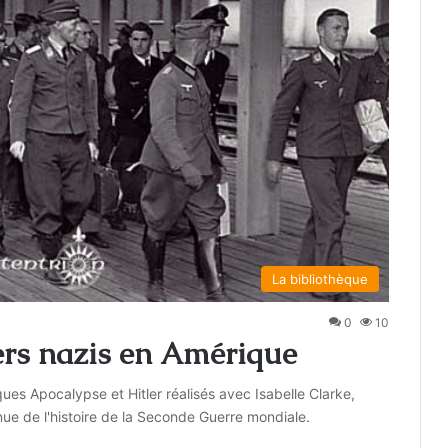
La bibliothèque
0
10
ers nazis en Amérique
ques Apocalypse et Hitler réalisés avec Isabelle Clarke,
 de l'histoire de la Seconde Guerre mondiale.