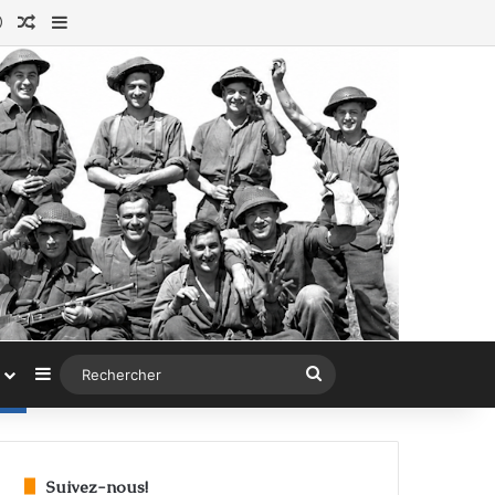
ok
tagram
Connexion
Article au hasard
Sidebar (barre latérale)
Sidebar (barre latérale)
Rechercher
Suivez-nous!