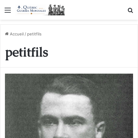
Menu
R
Accueil
/
petitfils
petitfils