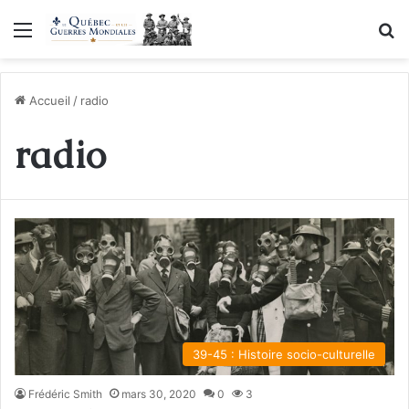
Menu
R
Accueil
/
radio
radio
39-45 : Histoire socio-culturelle
Frédéric Smith
mars 30, 2020
0
3