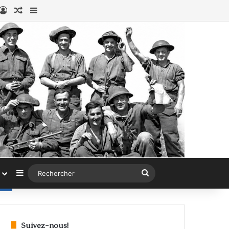
book
stagram
Connexion
Article au hasard
Sidebar (barre latérale)
Sidebar (barre latérale)
Rechercher
Suivez-nous!