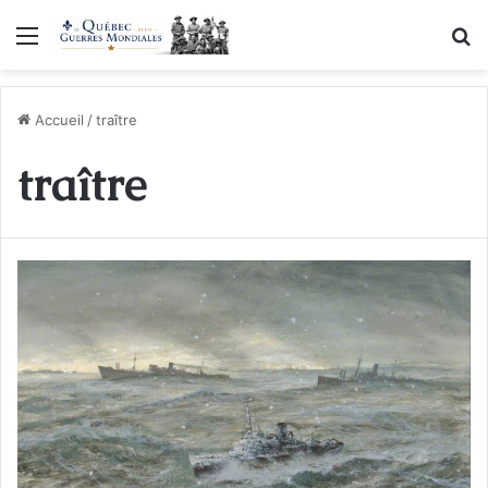
Menu
R
Accueil
/
traître
traître