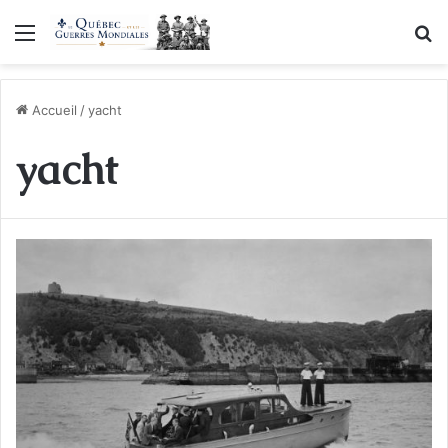
Menu
R
Accueil
/
yacht
yacht