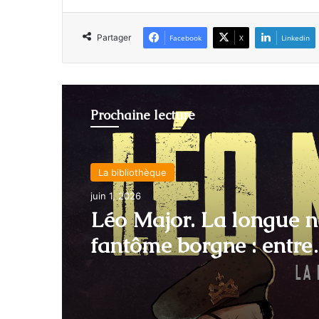
Partager
Facebook
X
Linkedin
Prochaine lecture
39-45 : Biographies et témoignages
novembre 24, 2025
Jacques Chevrier : un h
québécois