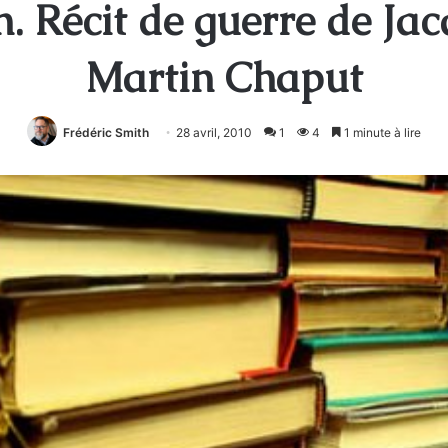
. Récit de guerre de J
Martin Chaput
Frédéric Smith
28 avril, 2010
1
4
1 minute à lire