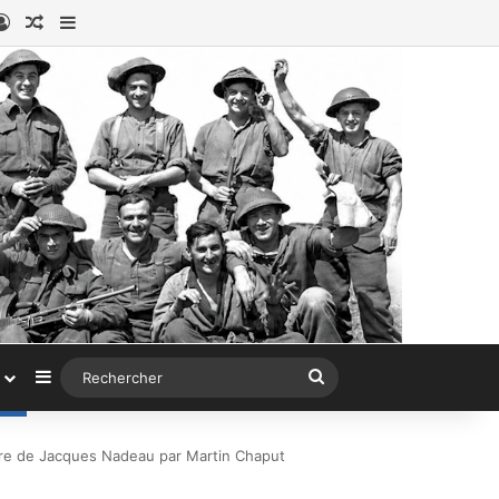
ook
stagram
Connexion
Article au hasard
Sidebar (barre latérale)
Sidebar (barre latérale)
Rechercher
rre de Jacques Nadeau par Martin Chaput