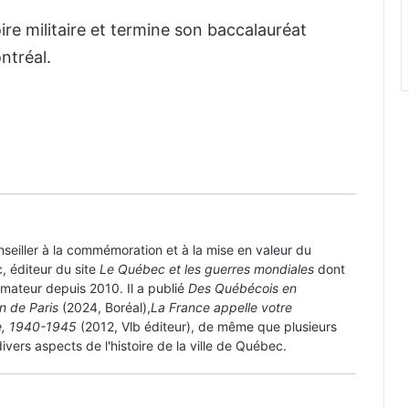
re militaire et termine son baccalauréat
ntréal.
39-45 en sol canadien – Saison 3
Lectures d’hiver : trois feld-
maréchaux de la Wehrmacht
Maurice Cardinal et le premier
prisonnier de Carpiquet
onseiller à la commémoration et à la mise en valeur du
, éditeur du site
Le Québec et les guerres mondiales
dont
nimateur depuis 2010. Il a publié
Des Québécois en
Le caporal Gérard Bruyère (FMR),
on de Paris
(2024, Boréal),
La France appelle votre
décédé à Troteval
re, 1940-1945
(2012, Vlb éditeur), de même que plusieurs
ivers aspects de l'histoire de la ville de Québec.
La collection du militaria au Québec