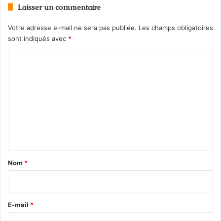
Laisser un commentaire
Votre adresse e-mail ne sera pas publiée.
Les champs obligatoires
sont indiqués avec
*
C
o
m
m
e
n
t
a
Nom
*
i
r
e
E-mail
*
*