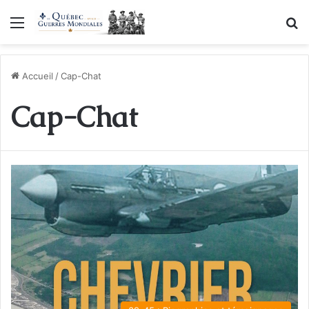
Menu
R
Accueil
/
Cap-Chat
Cap-Chat