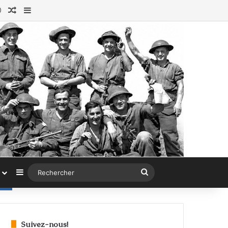
ok
tagram
Connexion
Article au hasard
Sidebar (barre latérale)
Sidebar (barre latérale)
Rechercher
Suivez-nous!