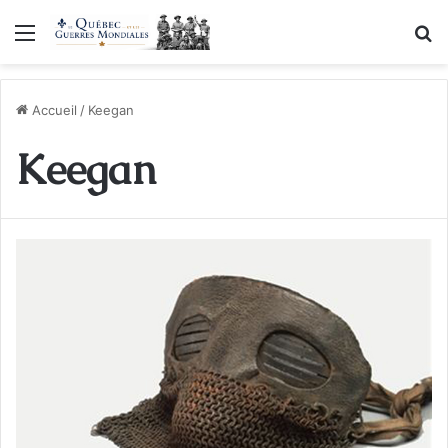
Menu
R
Accueil
/
Keegan
Keegan