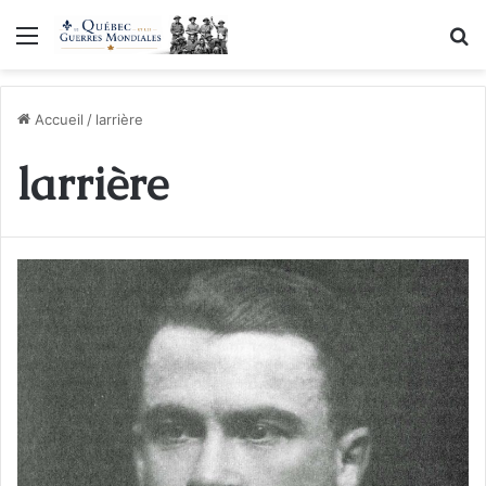
Menu
R
Accueil
/
larrière
larrière