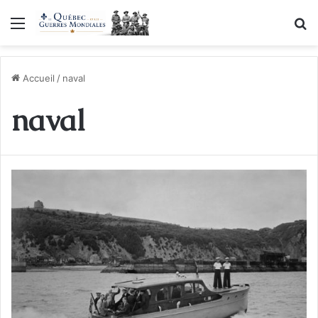
Menu
R
Accueil
/
naval
naval