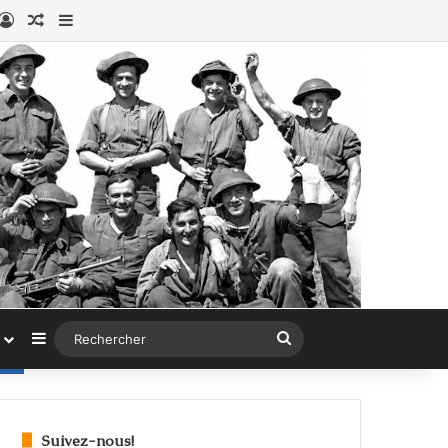
book
stagram
Connexion
Article au hasard
Sidebar (barre latérale)
Sidebar (barre latérale)
Rechercher
Suivez-nous!