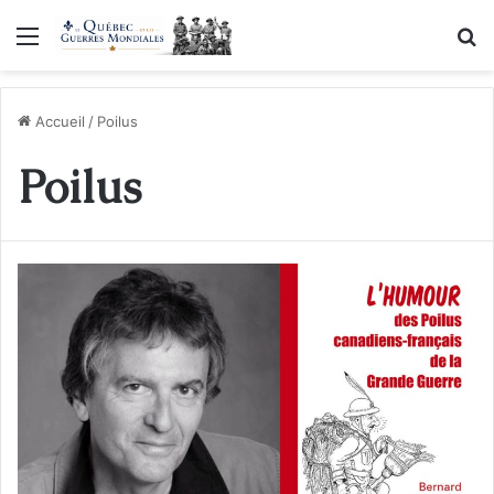
Menu
R
Accueil
/
Poilus
Poilus