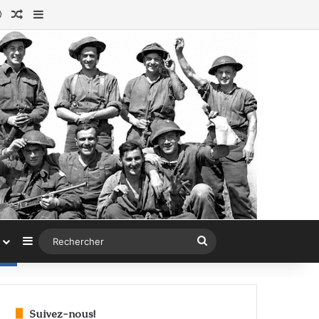
ok
tagram
Connexion
Article au hasard
Sidebar (barre latérale)
Sidebar (barre latérale)
Rechercher
Suivez-nous!