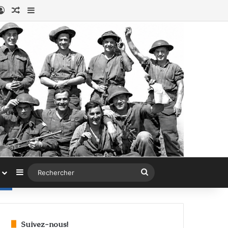
ook
stagram
Connexion
Article au hasard
Sidebar (barre latérale)
Sidebar (barre latérale)
Rechercher
Suivez-nous!