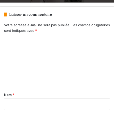
Laisser un commentaire
Votre adresse e-mail ne sera pas publiée.
Les champs obligatoires
sont indiqués avec
*
C
o
m
m
e
n
t
a
Nom
*
i
r