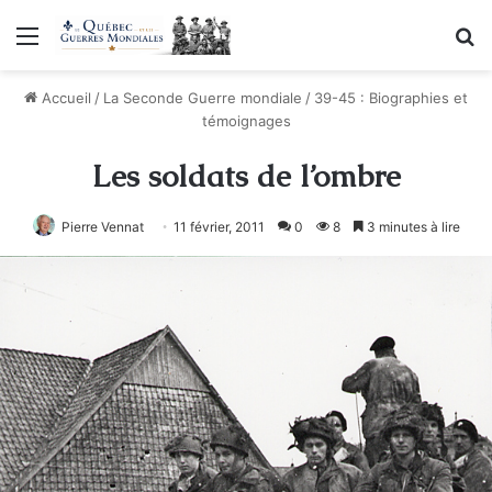
Menu
R
Accueil
/
La Seconde Guerre mondiale
/
39-45 : Biographies et
témoignages
Les soldats de l’ombre
Pierre Vennat
11 février, 2011
0
8
3 minutes à lire