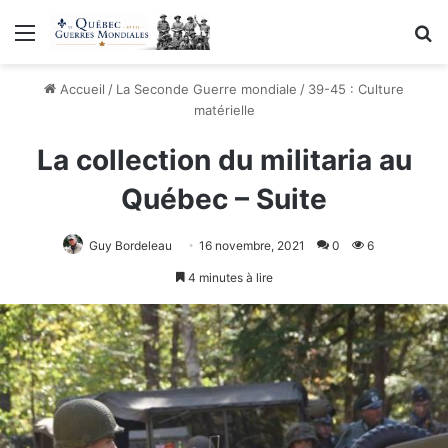
Menu
R
Accueil
/
La Seconde Guerre mondiale
/
39-45 : Culture
matérielle
La collection du militaria au
Québec – Suite
Guy Bordeleau
16 novembre, 2021
0
6
4 minutes à lire