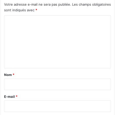
Votre adresse e-mail ne sera pas publiée.
Les champs obligatoires
sont indiqués avec
*
C
o
m
m
e
n
t
a
Nom
*
i
r
e
E-mail
*
*