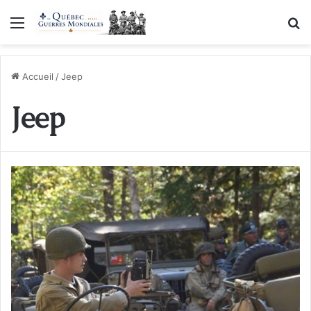
Menu
R
Accueil
/
Jeep
Jeep