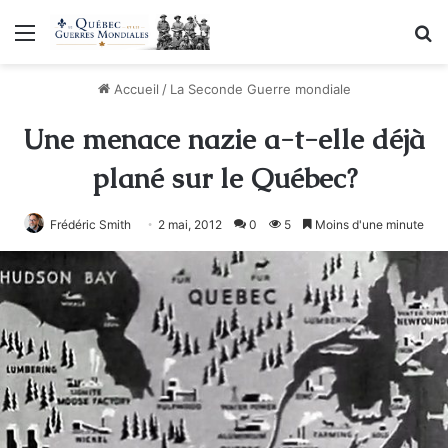
Menu
R
Accueil
/
La Seconde Guerre mondiale
Une menace nazie a-t-elle déjà
plané sur le Québec?
Frédéric Smith
2 mai, 2012
0
5
Moins d'une minute