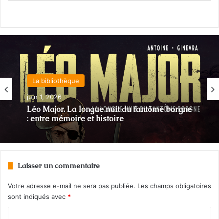
La bibliothèque
juin 1, 2026
Léo Major. La longue nuit du fantôme borgne
: entre mémoire et histoire
Laisser un commentaire
Votre adresse e-mail ne sera pas publiée.
Les champs obligatoires
sont indiqués avec
*
C