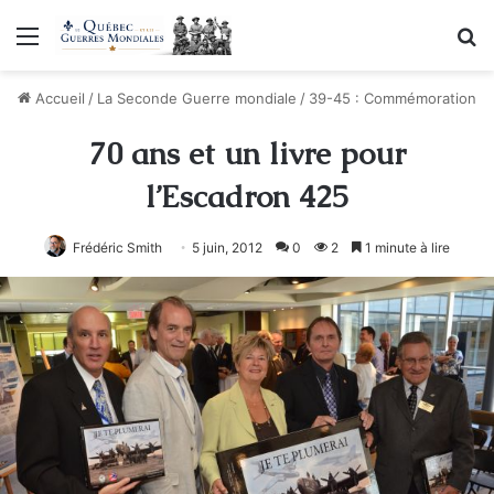
Menu
R
Accueil
/
La Seconde Guerre mondiale
/
39-45 : Commémoration
70 ans et un livre pour
l’Escadron 425
Frédéric Smith
5 juin, 2012
0
2
1 minute à lire