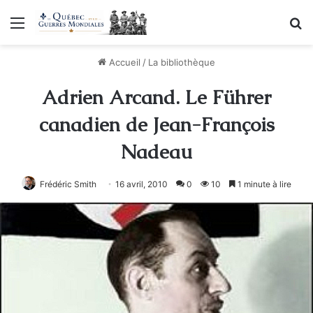
Menu
R
Accueil
/
La bibliothèque
Adrien Arcand. Le Führer
canadien de Jean-François
Nadeau
Frédéric Smith
16 avril, 2010
0
10
1 minute à lire