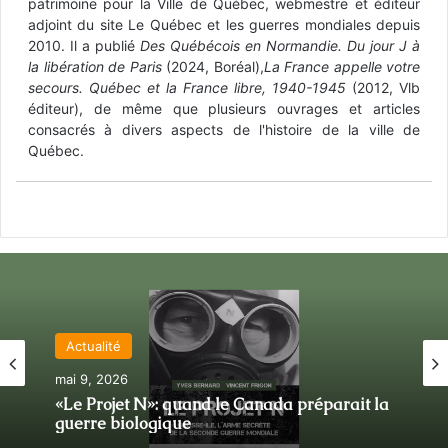
patrimoine pour la Ville de Québec, webmestre et éditeur
adjoint du site Le Québec et les guerres mondiales depuis
2010. Il a publié
Des Québécois en Normandie. Du jour J à
la libération de Paris
(2024, Boréal),
La France appelle votre
secours. Québec et la France libre, 1940-1945
(2012, Vlb
éditeur), de même que plusieurs ouvrages et articles
consacrés à divers aspects de l'histoire de la ville de
Québec.
Actualité
mai 9, 2026
39-45 : Biographies et témoignages
«Le Projet N»: quand le Canada préparait la
novembre 24, 2025
guerre biologique