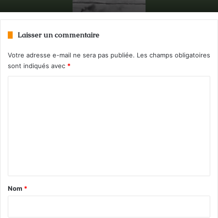
Laisser un commentaire
Jacques Chevrier : un héros québécois
Votre adresse e-mail ne sera pas publiée.
Les champs obligatoires
sont indiqués avec
*
C
o
m
m
e
n
t
a
Nom
*
i
r