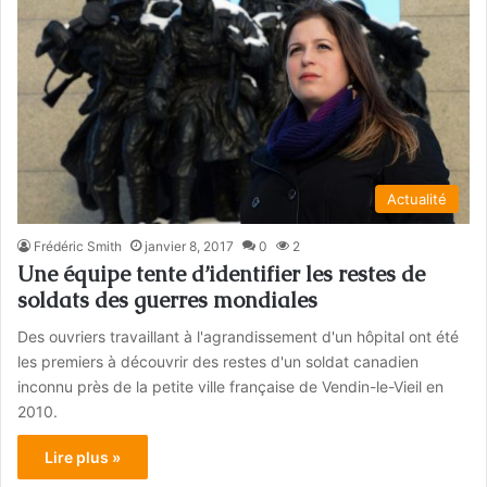
Actualité
Frédéric Smith
janvier 8, 2017
0
2
Une équipe tente d’identifier les restes de
soldats des guerres mondiales
Des ouvriers travaillant à l'agrandissement d'un hôpital ont été
les premiers à découvrir des restes d'un soldat canadien
inconnu près de la petite ville française de Vendin-le-Vieil en
2010.
Lire plus »