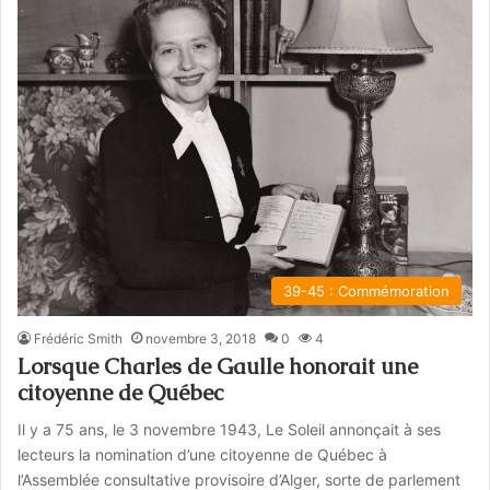
39-45 : Commémoration
Frédéric Smith
novembre 3, 2018
0
4
Lorsque Charles de Gaulle honorait une
citoyenne de Québec
Il y a 75 ans, le 3 novembre 1943, Le Soleil annonçait à ses
lecteurs la nomination d’une citoyenne de Québec à
l’Assemblée consultative provisoire d’Alger, sorte de parlement