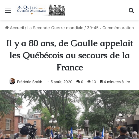
Menu
R
Accueil
/
La Seconde Guerre mondiale
/
39-45 : Commémoration
Il y a 80 ans, de Gaulle appelait
les Québécois au secours de la
France
Frédéric Smith
5 août, 2020
0
10
4 minutes à lire