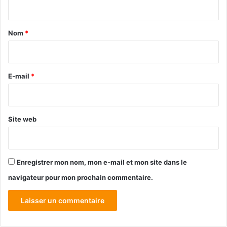
t
a
Nom
*
i
r
e
E-mail
*
*
Site web
Enregistrer mon nom, mon e-mail et mon site dans le
navigateur pour mon prochain commentaire.