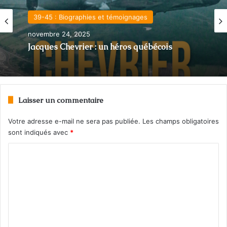
La Seconde Guerre mondiale
octobre 13, 2025
39-45 : Biographies et témoignages
Roger Gagnon, force de la nature et héros
des FMR
novembre 24, 2025
Laisser un commentaire
Jacques Chevrier : un héros québécois
Votre adresse e-mail ne sera pas publiée.
Les champs obligatoires
sont indiqués avec
*
C
o
m
m
e
n