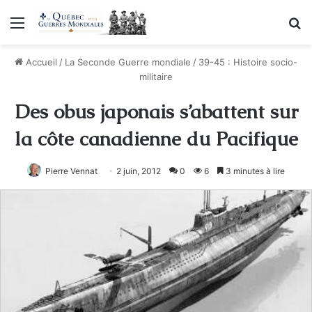
Menu
R
Accueil
/
La Seconde Guerre mondiale
/
39-45 : Histoire socio-
militaire
Des obus japonais s’abattent sur
la côte canadienne du Pacifique
Pierre Vennat
2 juin, 2012
0
6
3 minutes à lire