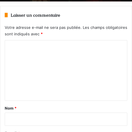
Laisser un commentaire
Votre adresse e-mail ne sera pas publiée.
Les champs obligatoires
sont indiqués avec
*
C
o
m
m
e
n
t
a
Nom
*
i
r