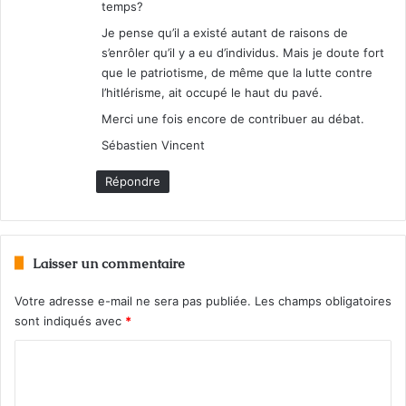
temps?
Je pense qu’il a existé autant de raisons de
s’enrôler qu’il y a eu d’individus. Mais je doute fort
que le patriotisme, de même que la lutte contre
l’hitlérisme, ait occupé le haut du pavé.
Merci une fois encore de contribuer au débat.
Sébastien Vincent
Répondre
Laisser un commentaire
Votre adresse e-mail ne sera pas publiée.
Les champs obligatoires
sont indiqués avec
*
C
o