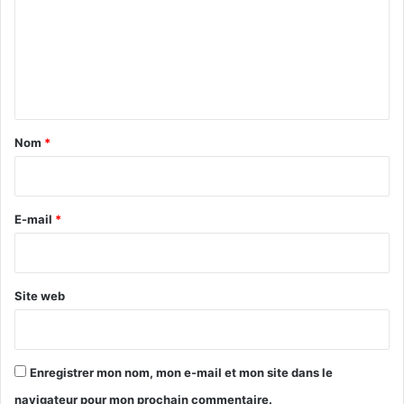
m
m
e
n
t
a
Nom
*
i
r
e
E-mail
*
*
Site web
Enregistrer mon nom, mon e-mail et mon site dans le
navigateur pour mon prochain commentaire.