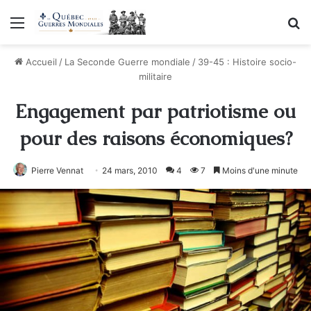
Menu
R
Accueil
/
La Seconde Guerre mondiale
/
39-45 : Histoire socio-
militaire
Engagement par patriotisme ou
pour des raisons économiques?
Pierre Vennat
24 mars, 2010
4
7
Moins d'une minute