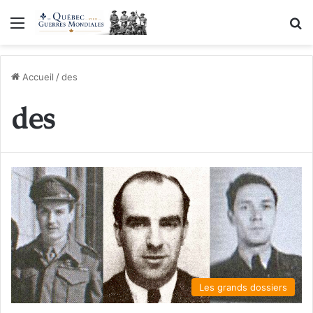
Menu
R
Accueil
/
des
des
Les grands dossiers