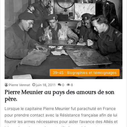
39-45 : Biographies et témoignages
Pierre Vennat
juin 18, 2011
0
8
Pierre Meunier au pays des amours de son
père.
Lorsque le capitaine Pierre Meunier fut parachuté en France
pour prendre contact avec la Résistance française afin de lui
fournir les armes nécessaires pour aider l’avance des Alliés et