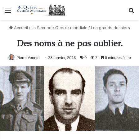
Menu
R
Accueil
/
La Seconde Guerre mondiale
/
Les grands dossiers
Des noms à ne pas oublier.
Pierre Vennat
23 janvier, 2013
0
7
5 minutes à lire