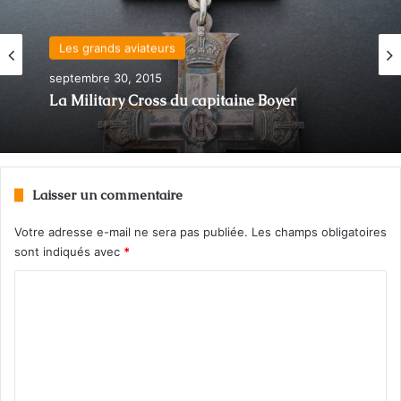
Les grands aviateurs
Les grands aviateurs
août 27, 2015
septembre 30, 2015
Marcel Dubuc et Paul Gadbois, pilotes dans
la marine britannique
La Military Cross du capitaine Boyer
Laisser un commentaire
Votre adresse e-mail ne sera pas publiée.
Les champs obligatoires
sont indiqués avec
*
C
o
m
m
e