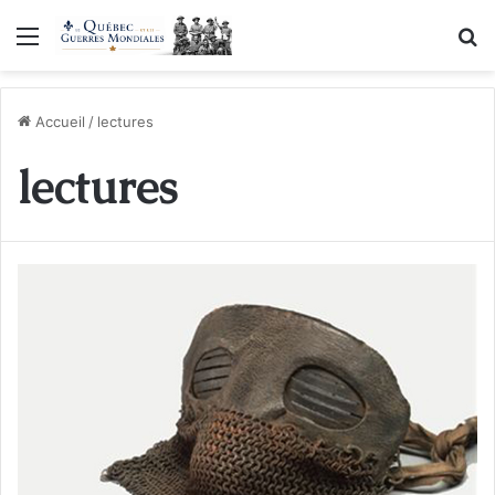
Menu
R
Accueil
/
lectures
lectures