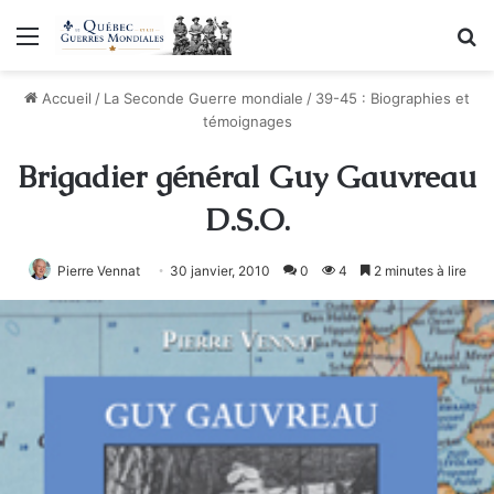
Menu
R
Accueil
/
La Seconde Guerre mondiale
/
39-45 : Biographies et
témoignages
Brigadier général Guy Gauvreau
D.S.O.
Pierre Vennat
30 janvier, 2010
0
4
2 minutes à lire