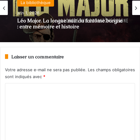
39-45 : Biographies et témoignages
La bibliothèque
novembre 24, 2025
juin 1, 2026
Jacques Chevrier : un héros québécois
Léo Major. La longue nuit du fantôme borgne
Laisser un commentaire
: entre mémoire et histoire
Votre adresse e-mail ne sera pas publiée.
Les champs obligatoires
sont indiqués avec
*
C
o
m
m
e
n