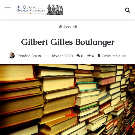
Menu
R
Accueil
Gilbert Gilles Boulanger
Frédéric Smith
1 février, 2010
0
4
2 minutes à lire