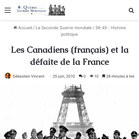
Menu
R
Accueil
/
La Seconde Guerre mondiale
/
39-45 : Histoire
politique
Les Canadiens (français) et la
défaite de la France
Sébastien Vincent
25 juin, 2010
0
10
28 minutes à lire