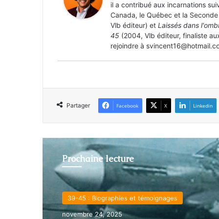
il a contribué aux incarnations su
Canada, le Québec et la Seconde 
Vlb éditeur) et
Laissés dans l'omb
45
(2004, Vlb éditeur, finaliste au
rejoindre à svincent16@hotmail.c
Partager
Facebook
X
Linkedin
Prochaine lecture
39-45 : Biographies et témoignages
La Seconde Guerre mondiale