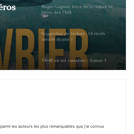
Suggestion de lecture : 18 récits
inédits du jour J
éros
 la
39-45 en sol canadien – Saison 3
MR
Lectures d’hiver : trois feld-
maréchaux de la Wehrmacht
Maurice Cardinal et le premier
prisonnier de Carpiquet
Le caporal Gérard Bruyère (FMR),
décédé à Troteval
armi les auteurs les plus remarquables que j'ai connus