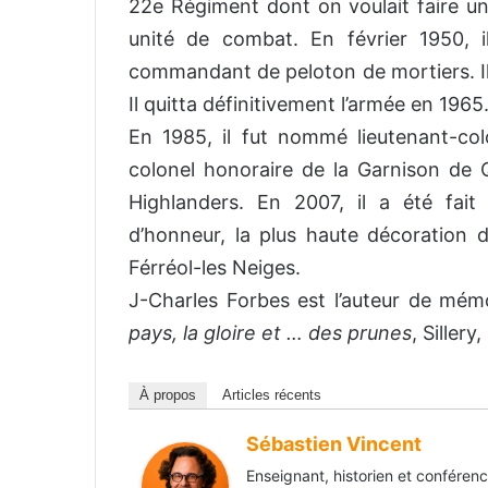
22e Régiment dont on voulait faire un 
unité de combat. En février 1950, i
commandant de peloton de mortiers. Il 
Il quitta définitivement l’armée en 1965
En 1985, il fut nommé lieutenant-co
colonel honoraire de la Garnison de
Highlanders. En 2007, il a été fai
d’honneur, la plus haute décoration d
Férréol-les Neiges.
J-Charles Forbes est l’auteur de mémo
pays, la gloire et … des prunes
, Siller
À propos
Articles récents
Sébastien Vincent
Enseignant, historien et conférenc