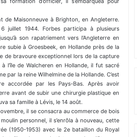
sa formation d’officier, il s’embarquea pour
ent de Maisonneuve à Brighton, en Angleterre.
 juillet 1944. Forbes participa à plusieurs
usqu’à son rapatriement vers l’Angleterre en
re subie à Groesbeek, en Hollande près de la
cte de bravoure exceptionnel lors de la capture
à l’île de Walcheren en Hollande, il fut sacré
ume par la reine Wilhelmine de la Hollande. C’est
re accordée par les Pays-Bas. Après avoir
erre avant de subir une chirurgie plastique en
va sa famille à Lévis, le 14 août.
novembre, il se consacra au commerce de bois
u moulin personnel, il s’enrôla à nouveau, cette
rée (1950-1953) avec le 2e bataillon du Royal