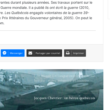
décédé à Troteval
ivantes durant plusieurs années. Ses travaux portent sur le
Guerre mondiale. Il a publié
Ils ont écrit la guerre
(2010,
re. Les Québécois engagés volontaires de la guerre 39-
x Prix littéraires du Gouverneur général, 2005). On peut le
La collection du militaria au Québec
om.
Combien d’engagés volontaires
francophones durant la Seconde
Guerre mondiale ?
Messenger
Partager par courriel
Imprimer
Léo Major. La longue nuit du fantôme
borgne : entre mémoire et histoire
Jacques Chevrier : un héros québécois
Roger Gagnon, force de la nature et
héros des FMR