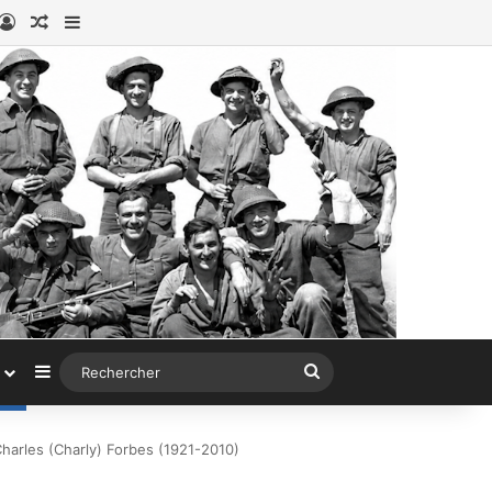
book
stagram
Connexion
Article au hasard
Sidebar (barre latérale)
Sidebar (barre latérale)
Rechercher
harles (Charly) Forbes (1921-2010)