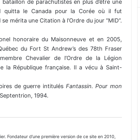
bataillon de parachutistes en plus d’être une
l quitta le Canada pour la Corée où il fut
se mérita une Citation à l’Ordre du jour “MID”.
.
lonel honoraire du Maisonneuve et en 2005,
 Québec du Fort St Andrew’s des 78th Fraser
t membre Chevalier de l’Ordre de la Légion
e la République française. Il a vécu à Saint-
Lectures d’hiver : trois feld-
maréchaux de la Wehrmacht
ires de guerre intitulés
Fantassin. Pour mon
y, Septentrion, 1994.
Maurice Cardinal et le premier
prisonnier de Carpiquet
Le caporal Gérard Bruyère (FMR),
ier. Fondateur d’une première version de ce site en 2010,