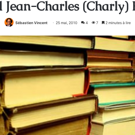
l Jean-Charles (Charly) 
Sébastien Vincent
25 mai, 2010
4
7
2 minutes à lire