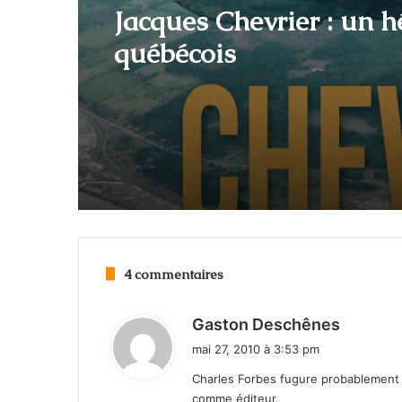
novembre 24, 2025
octobre 13, 2025
Jacques Chevrier : un h
Roger Gagnon, force de
québécois
nature et héros des F
4 commentaires
d
Gaston Deschênes
i
mai 27, 2010 à 3:53 pm
t
Charles Forbes fugure probablement p
comme éditeur.