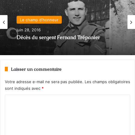
Le champ d'honneur
Actualité
juin 28, 2016
juin 16, 2016
Décès du sergent Fernand Trépanier
Laisser un commentaire
Le monde militaire touché par le décès de
Gilles Lamontagne
Votre adresse e-mail ne sera pas publiée.
Les champs obligatoires
sont indiqués avec
*
C
o
m
m