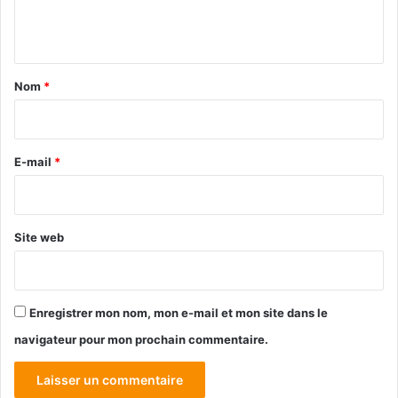
e
n
t
a
Nom
*
i
r
e
E-mail
*
*
Site web
Enregistrer mon nom, mon e-mail et mon site dans le
navigateur pour mon prochain commentaire.