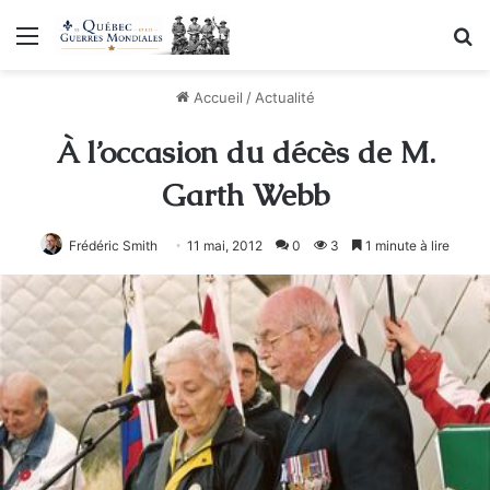
Menu
R
Accueil
/
Actualité
À l’occasion du décès de M.
Garth Webb
Frédéric Smith
11 mai, 2012
0
3
1 minute à lire