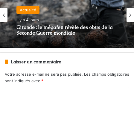
Actualité
Il y a 4 jours
Gironde : le mégafeu révèle des obus de la
Seconde Guerre mondiale
Laisser un commentaire
Votre adresse e-mail ne sera pas publiée.
Les champs obligatoires
sont indiqués avec
*
C
o
m
m
e