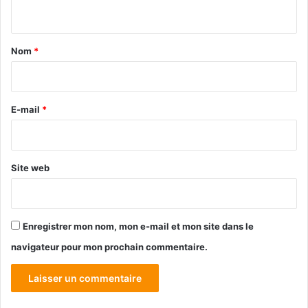
n
t
a
Nom
*
i
r
e
E-mail
*
*
Site web
Enregistrer mon nom, mon e-mail et mon site dans le
navigateur pour mon prochain commentaire.