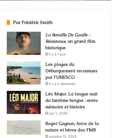
Par Frédéric Smith
La Bataille De Gaulle :
Résistance
, un grand film
historique
Il y a 1 jour
Les plages du
Débarquement reconnues
par l’UNESCO
Il y a 2 semaines
Léo Major. La longue nuit
du fantôme borgne : entre
mémoire et histoire
juin 1, 2026
Roger Gagnon, force de la
nature et héros des FMR
octobre 13, 2025