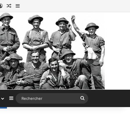
ook
stagram
Connexion
Article au hasard
Sidebar (barre latérale)
Sidebar (barre latérale)
Rechercher