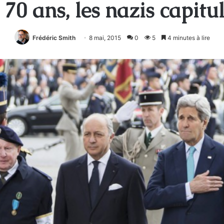
a 70 ans, les nazis capitu
Frédéric Smith
8 mai, 2015
0
5
4 minutes à lire