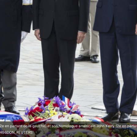
(2e en partant de la gauche) et son homologue américain John Kerry (2e en partant
LANNGSDON, REUTERS