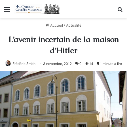
Menu
R
Accueil
/
Actualité
L’avenir incertain de la maison
d’Hitler
Frédéric Smith
3 novembre, 2012
0
14
1 minute à lire