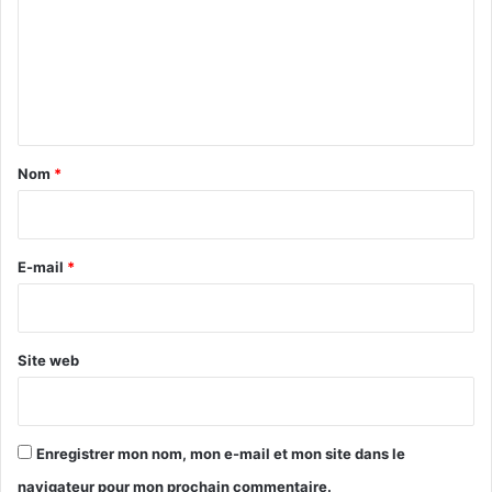
m
m
e
n
t
a
Nom
*
i
r
e
E-mail
*
*
Site web
Enregistrer mon nom, mon e-mail et mon site dans le
navigateur pour mon prochain commentaire.