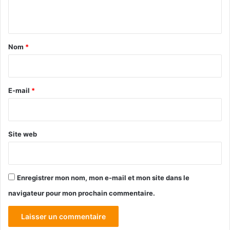
n
t
a
Nom
*
i
r
e
E-mail
*
*
Site web
Enregistrer mon nom, mon e-mail et mon site dans le
navigateur pour mon prochain commentaire.