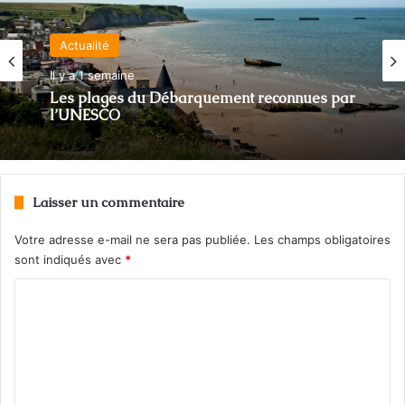
Actualité
Il y a 1 semaine
Les plages du Débarquement reconnues par
l’UNESCO
Laisser un commentaire
Votre adresse e-mail ne sera pas publiée.
Les champs obligatoires
sont indiqués avec
*
C
o
m
m
e