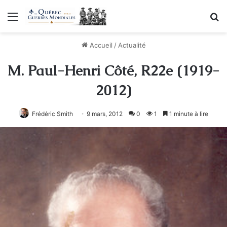
Menu
R
Accueil
/
Actualité
M. Paul-Henri Côté, R22e (1919-
2012)
Frédéric Smith
9 mars, 2012
0
1
1 minute à lire