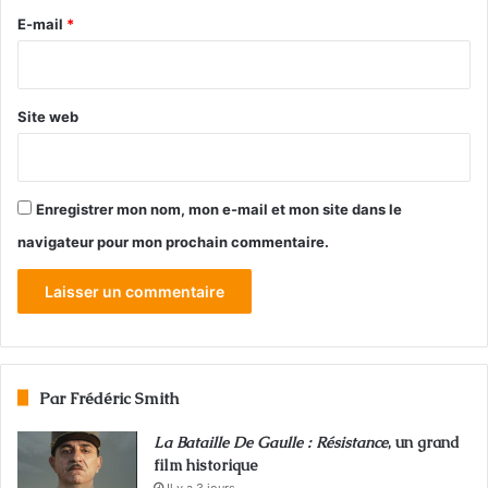
e
E-mail
*
*
Site web
Enregistrer mon nom, mon e-mail et mon site dans le
navigateur pour mon prochain commentaire.
Par Frédéric Smith
La Bataille De Gaulle : Résistance
, un grand
film historique
Il y a 3 jours