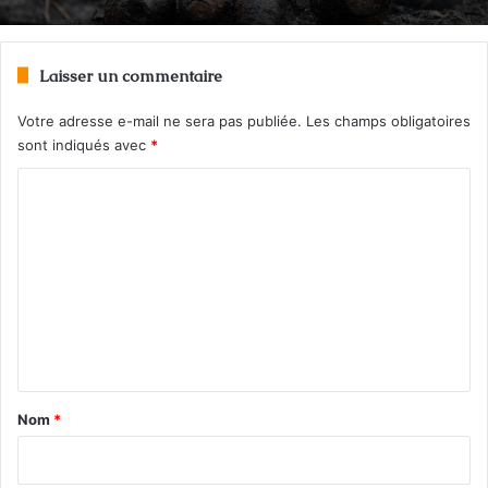
Laisser un commentaire
Votre adresse e-mail ne sera pas publiée.
Les champs obligatoires
sont indiqués avec
*
C
o
m
m
e
n
t
a
Nom
*
i
r