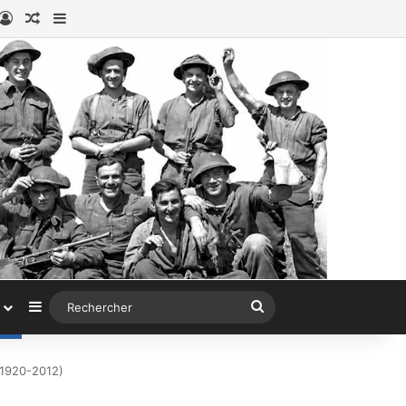
book
stagram
Connexion
Article au hasard
Sidebar (barre latérale)
Sidebar (barre latérale)
Rechercher
(1920-2012)