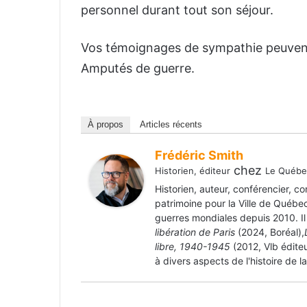
personnel durant tout son séjour.
Vos témoignages de sympathie peuvent 
Amputés de guerre.
À propos
Articles récents
Frédéric Smith
chez
Historien, éditeur
Le Québec
Historien, auteur, conférencier, c
patrimoine pour la Ville de Québe
guerres mondiales depuis 2010. Il
libération de Paris
(2024, Boréal),
libre, 1940-1945
(2012, Vlb édite
à divers aspects de l'histoire de l