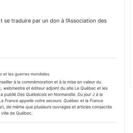
se traduire par un don à l’Association des
Décès de Germain Nault, vétéran du
Jour J
Décès de Jean-Napoléon Maurice,
vétéran de Dieppe
 et les guerres mondiales
onseiller à la commémoration et à la mise en valeur du
Joseph Lomer Lambert
c, webmestre et éditeur adjoint du site Le Québec et les
(1915-2014)
 a publié
Des Québécois en Normandie. Du jour J à la
La France appelle votre secours. Québec et la France
ur), de même que plusieurs ouvrages et articles consacrés
a ville de Québec.
Hector Hotte (1924-2014)