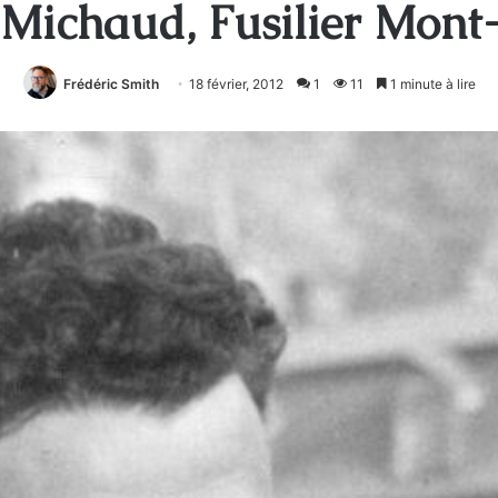
Michaud, Fusilier Mont
Frédéric Smith
18 février, 2012
1
11
1 minute à lire