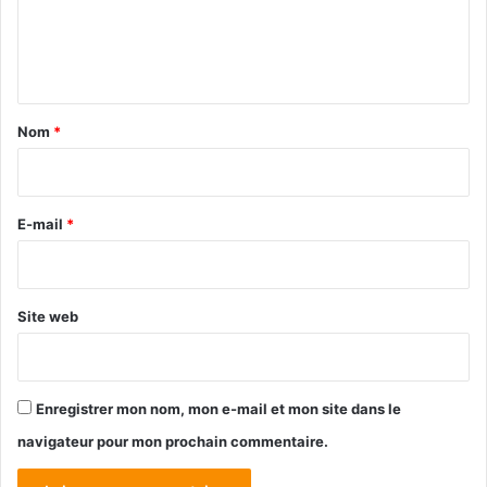
e
n
t
a
Nom
*
i
r
e
E-mail
*
*
Site web
Enregistrer mon nom, mon e-mail et mon site dans le
navigateur pour mon prochain commentaire.