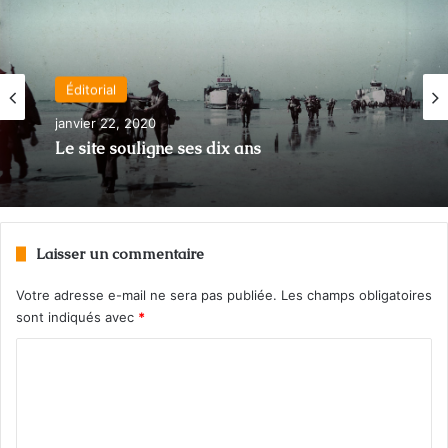
Éditorial
janvier 22, 2020
Le site souligne ses dix ans
Laisser un commentaire
Votre adresse e-mail ne sera pas publiée.
Les champs obligatoires
sont indiqués avec
*
C
o
m
m