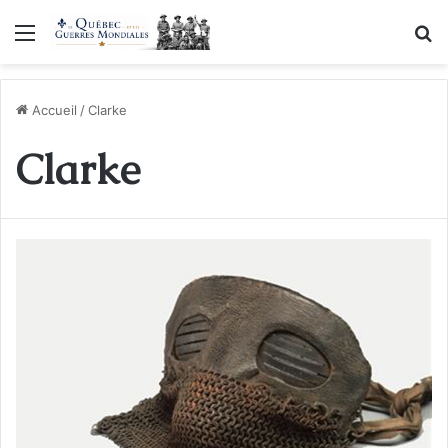
Menu
R
Accueil
/
Clarke
Clarke