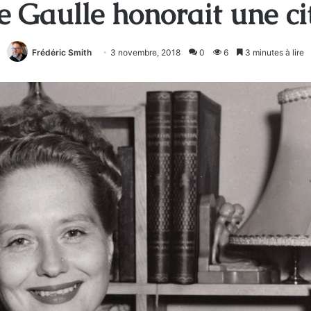
e Gaulle honorait une c
Frédéric Smith
3 novembre, 2018
0
6
3 minutes à lire