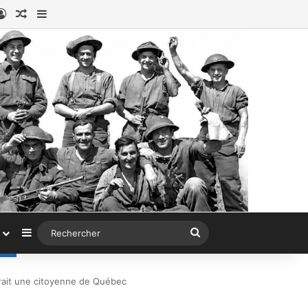
ook
stagram
Connexion
Article au hasard
Sidebar (barre latérale)
Sidebar (barre latérale)
Rechercher
rait une citoyenne de Québec