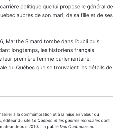
 carrière politique que lui propose le général de
Québec auprès de son mari, de sa fille et de ses
6, Marthe Simard tombe dans l’oubli puis
dant longtemps, les historiens français
Campagne canadienne d’hommage au
e leur première femme parlementaire.
Jour J
ale du Québec que se trouvaient les détails de
Le 70e anniversaire du
Débarquement sera célébré à Sword
Beach
La participation canadienne au
Débarquement ignorée?
onseiller à la commémoration et à la mise en valeur du
, éditeur du site
Le Québec et les guerres mondiales
dont
nimateur depuis 2010. Il a publié
Des Québécois en