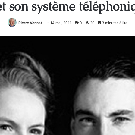
t son système téléphoni
Pierre Vennat
14 mai, 2011
0
20
3 minutes à lire