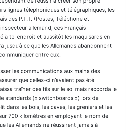
t cependant de réussir à créer son propre
rs lignes téléphoniques et télégraphiques, les
ais des P.T.T. (Postes, Téléphone et
 inspecteur allemand, ces Français
ré à tel endroit et aussitôt les maquisards en
ura jusqu’à ce que les Allemands abandonnent
our communiquer entre eux.
aisser les communications aux mains des
’assurer que celles-ci n’avaient pas été
 laissa traîner des fils sur le sol mais raccorda le
de standards (« switchboards ») lors de
t dans les bois, les caves, les greniers et les
 sur 700 kilomètres en employant le nom de
que les Allemands ne réussirent jamais à