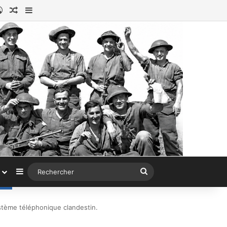
ook
tagram
Connexion
Article au hasard
Sidebar (barre latérale)
Sidebar (barre latérale)
Rechercher
ystème téléphonique clandestin.