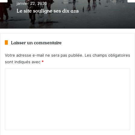
Éditorial
janvier 22, 2020
décembre 16, 2013
Le site souligne ses dix ans
Laisser un commentaire
C’est le temps d’une pause!
Votre adresse e-mail ne sera pas publiée.
Les champs obligatoires
sont indiqués avec
*
C
o
m
m
e
n
t