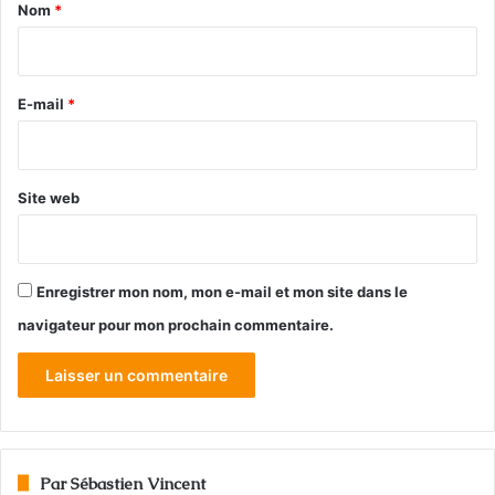
a
Nom
*
i
r
e
E-mail
*
*
Site web
Enregistrer mon nom, mon e-mail et mon site dans le
navigateur pour mon prochain commentaire.
Par Sébastien Vincent