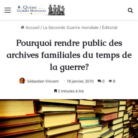
Menu
R
Accueil
/
La Seconde Guerre mondiale
/
Éditorial
Pourquoi rendre public des
archives familiales du temps de
la guerre?
Sébastien Vincent
16 janvier, 2010
0
8
2 minutes à lire