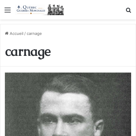
Menu
R
Accueil
/
carnage
carnage