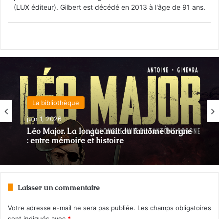
(LUX éditeur). Gilbert est décédé en 2013 à l'âge de 91 ans.
La bibliothèque
39-45 : Biographies et témoignages
juin 1, 2026
novembre 24, 2025
Léo Major. La longue nuit du fantôme borgne
: entre mémoire et histoire
Jacques Chevrier : un héros québécois
Laisser un commentaire
Votre adresse e-mail ne sera pas publiée.
Les champs obligatoires
sont indiqués avec
*