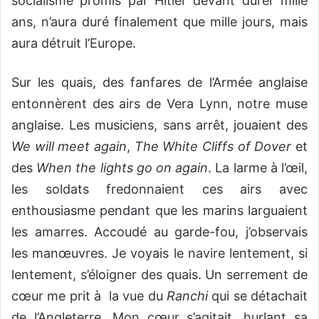
socialisme promis par Hitler devant durer mille
ans, n’aura duré finalement que mille jours, mais
aura détruit l’Europe.
Sur les quais, des fanfares de l’Armée anglaise
entonnèrent des airs de Vera Lynn, notre muse
anglaise. Les musiciens, sans arrêt, jouaient des
We will meet again
,
The White Cliffs of Dover
et
des
When the lights go on again
. La larme à l’œil,
les soldats fredonnaient ces airs avec
enthousiasme pendant que les marins larguaient
les amarres. Accoudé au garde-fou, j’observais
les manœuvres. Je voyais le navire lentement, si
lentement, s’éloigner des quais. Un serrement de
cœur me prit à la vue du
Ranchi
qui se détachait
de l’Angleterre. Mon cœur s’agitait, hurlant sa