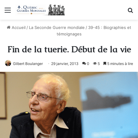
Menu
R
Accueil
/
La Seconde Guerre mondiale
/
39-45 : Biographies et
témoignages
Fin de la tuerie. Début de la vie
Gilbert Boulanger
29 janvier, 2013
0
5
5 minutes à lire