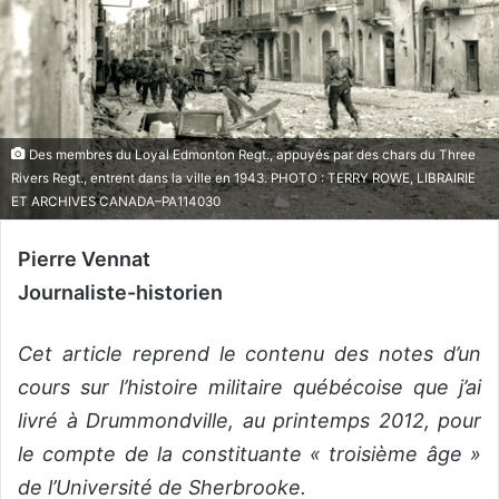
Des membres du Loyal Edmonton Regt., appuyés par des chars du Three
Rivers Regt., entrent dans la ville en 1943. PHOTO : TERRY ROWE, LIBRAIRIE
ET ARCHIVES CANADA–PA114030
Pierre Vennat
Journaliste-historien
Cet article reprend le contenu des notes d’un
cours sur l’histoire militaire québécoise que j’ai
livré à Drummondville, au printemps 2012, pour
le compte de la constituante « troisième âge »
de l’Université de Sherbrooke.