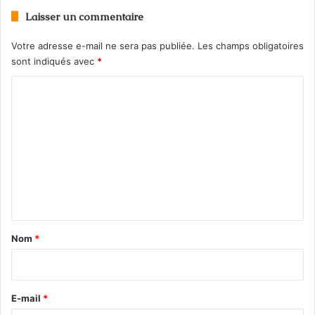
Laisser un commentaire
Léo Major. La longue nuit du fantôme borgne
: entre mémoire et histoire
Votre adresse e-mail ne sera pas publiée.
Les champs obligatoires
sont indiqués avec
*
C
o
m
m
e
n
t
a
Nom
*
i
r
e
E-mail
*