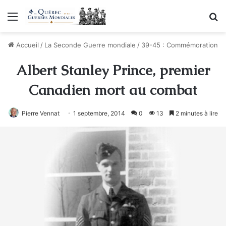
Menu
R
Accueil
/
La Seconde Guerre mondiale
/
39-45 : Commémoration
Albert Stanley Prince, premier
Canadien mort au combat
Pierre Vennat
1 septembre, 2014
0
13
2 minutes à lire