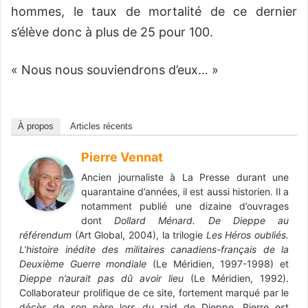
hommes, le taux de mortalité de ce dernier
s’élève donc à plus de 25 pour 100.
« Nous nous souviendrons d’eux… »
À propos
Articles récents
Pierre Vennat
Ancien journaliste à La Presse durant une
quarantaine d’années, il est aussi historien. Il a
notamment publié une dizaine d’ouvrages
dont
Dollard Ménard. De Dieppe au
référendum
(Art Global, 2004), la trilogie
Les Héros oubliés.
L’histoire inédite des militaires canadiens-français de la
Deuxième Guerre mondiale
(Le Méridien, 1997-1998) et
Dieppe n’aurait pas dû avoir lieu
(Le Méridien, 1992).
Collaborateur prolifique de ce site, fortement marqué par le
décès de son père lors du raid de Dieppe, Pierre est